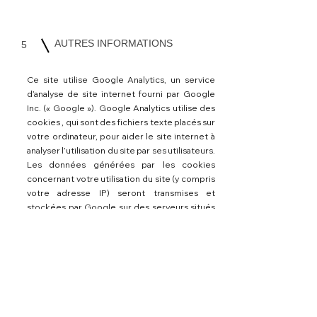
AUTRES INFORMATIONS
5
Ce site utilise Google Analytics, un service
d’analyse de site internet fourni par Google
Inc. (« Google »). Google Analytics utilise des
cookies , qui sont des fichiers texte placés sur
votre ordinateur, pour aider le site internet à
analyser l’utilisation du site par ses utilisateurs.
Les données générées par les cookies
concernant votre utilisation du site (y compris
votre adresse IP) seront transmises et
stockées par Google sur des serveurs situés
aux Etats-Unis. Google utilisera cette
information dans le but d’évaluer votre
utilisation du site, de compiler des rapports
sur l’activité du site à destination de son
éditeur et de fournir d’autres services relatifs
à l’activité du site et à l’utilisation d’Internet.
Google est susceptible de communiquer ces