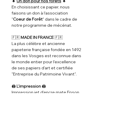
🌲
Un don pour nos forêts
🌲
En choisissant ce papier, nous
faisons un don à l'association
"
Coeur de Forêt
" dans le cadre de
notre programme de mécénat.
🇫🇷
MADE IN FRANCE
🇫🇷
La plus célèbre et ancienne
papeterie française fondée en 1492
dans les Vosges est reconnue dans
le monde entier pour l'excellence
de ses papiers d'art et certifiée
"Entreprise du Patrimoine Vivant".
🖨️
L'impression
🖨️
Impression jet d'encre mate Epson
très haute qualité avec des
couleurs vives et des noirs
profonds.
♾️
Longévité
♾️
Durée d'utilsation : 72 années sous