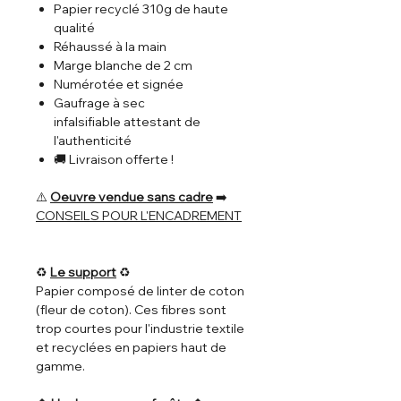
Papier recyclé 310g de haute
qualité
Réhaussé à la main
Marge blanche de 2 cm
Numérotée et signée
Gaufrage à sec
infalsifiable attestant de
l'authenticité
🚚 Livraison offerte !
⚠️
Oeuvre vendue sans cadre
➡️
CONSEILS POUR L'ENCADREMENT
♻️
Le support
♻️
Papier composé de linter de coton
(fleur de coton). Ces fibres sont
trop courtes pour l'industrie textile
et recyclées en papiers haut de
gamme.