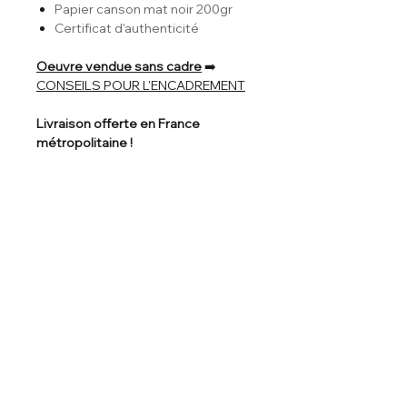
Papier canson mat noir 200gr
Certificat d'authenticité
Oeuvre vendue sans cadre
➡️
CONSEILS POUR L'ENCADREMENT
Livraison offerte en France
métropolitaine !
Nos garanties
Signé à la main
Certificat
Paiement
Livraison
Livraison 3 à 7
d'authenticité
sécurisé
offerte dès 30€
jours ouvrés
d'achat
Livraison
Paiement
Mentions légales