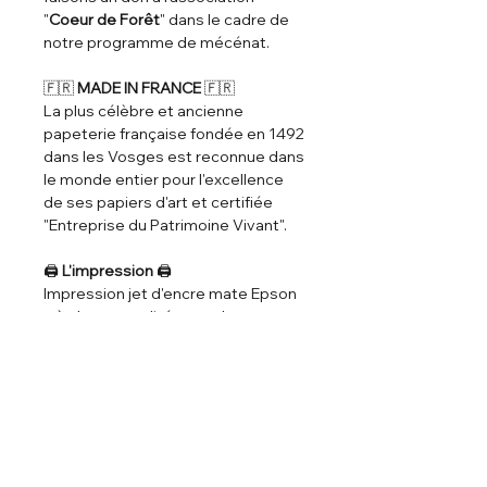
"
Coeur de Forêt
" dans le cadre de
notre programme de mécénat.
🇫🇷
MADE IN FRANCE
🇫🇷
La plus célèbre et ancienne
papeterie française fondée en 1492
dans les Vosges est reconnue dans
le monde entier pour l'excellence
de ses papiers d'art et certifiée
"Entreprise du Patrimoine Vivant".
🖨️
L'impression
🖨️
Impression jet d'encre mate Epson
très haute qualité avec des
couleurs vives et des noirs
profonds.
♾️
Longévité
♾️
Durée d'utilsation : 72 années sous
verre sans soleil direct. 39 années
sans protection. Plus de 250