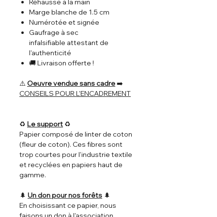
Réhaussé à la main
Marge blanche de 1.5 cm
Numérotée et signée
Gaufrage à sec
infalsifiable attestant de
l'authenticité
🚚 Livraison offerte !
⚠️
Oeuvre vendue sans cadre
➡️
CONSEILS POUR L'ENCADREMENT
♻️
Le support
♻️
Papier composé de linter de coton
(fleur de coton). Ces fibres sont
trop courtes pour l'industrie textile
et recyclées en papiers haut de
gamme.
🌲
Un don pour nos forêts
🌲
En choisissant ce papier, nous
faisons un don à l'association