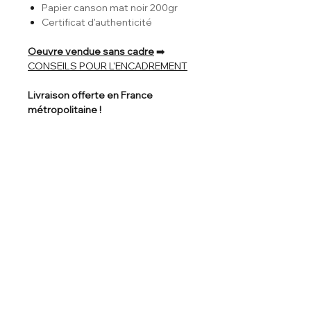
Papier canson mat noir 200gr
Certificat d'authenticité
Oeuvre vendue sans cadre
➡️
CONSEILS POUR L'ENCADREMENT
Livraison offerte en France
métropolitaine !
Nos garanties
Signé à la main
Certificat
Paiement
Livraison
Livraison 3 à 7
d'authenticité
sécurisé
offerte dès 30€
jours ouvrés
d'achat
Livraison
Paiement
Mentions légales